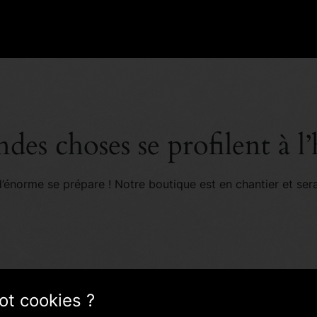
des choses se profilent à l
énorme se prépare ! Notre boutique est en chantier et sera
ot cookies ?
As-tu l'âge légal pour consommer de l'alcool?