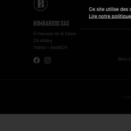
Ce site utilise des
Lire notre politiqu
CLICK
Bombardos SAS
9 Impasse de la futaie
Bières
ZA d’Aléry
Dans t
74960 – ANNECY
Paiem
Mon c
Cond