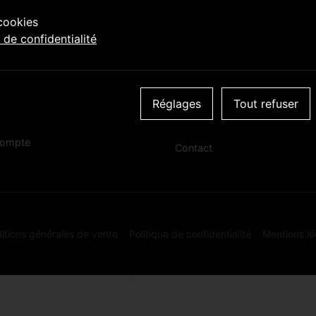
 cookies
Tu dois être âgé·e de 18 ans ou plus pour accéder à ce
e de confidentialité
site!
 & COLLECT
À PROPOS
 artisanales
OUI
NON
Actu & événements
on panier il y a
Réglages
Tout refuser
À propos
ent
Location de tireuse
ompte
Contact
itions générales de vente
Politique de confidentialité
Mentions lé