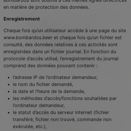
Bombardos
sont soumis à ces mêmes lignes directrices
fonctionnement
en matière de protection des données.
du site Web.
Enregistrement
Chaque fois qu’un utilisateur accède à une page du site
Statistiques
Afin que nous
www.bombardos.beer
et chaque fois qu’un fichier est
puissions
consulté, des données relatives à ces activités sont
améliorer la
enregistrées dans un fichier journal. En fonction du
fonctionnalité
protocole d’accès utilisé, l’enregistrement du journal
et la
comprend des données pouvant contenir :
structure du
site Web, en
l’adresse IP de l’ordinateur demandeur,
fonction de
la façon dont
le nom du fichier demandé,
le site Web
la date et l’heure de la demande,
est utilisé.
les méthodes d’accès/fonctions souhaitées par
l’ordinateur demandeur,
le statut d’accès du serveur Internet (fichier
Experience
transféré, fichier non trouvé, commande non
Afin que notre
exécutée, etc.),
site Web