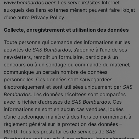
www.bombardos.beer.
Les serveurs/sites Internet
auxquels des liens externes mènent peuvent faire l’objet
d’une autre Privacy Policy.
Collecte, enregistrement et utilisation des données
Toute personne qui demande des informations sur les
activités de
SAS Bombardos
, s’abonne à l’une de ses
newsletters, remplit un formulaire, participe à un
concours ou à un sondage ou commande du matériel,
communique un certain nombre de données
personnelles. Ces données sont sauvegardées
électroniquement et sont utilisées uniquement par
SAS
Bombardos
. Les données récoltées sont comparées
avec le fichier d’adresses de
SAS Bombardos
. Ces
Nécessaire
informations ne sont en aucun cas vendues, louées
Ces cookies ne
d’une quelconque manière à des tiers conformément à
sont pas
règlement général sur la protection des données –
facultatifs. Ils
RGPD. Tous les prestataires de services de
SAS
sont
nécessaires au