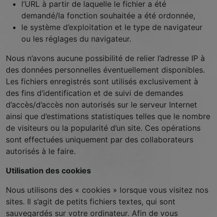
fonctionne
l’URL à partir de laquelle le fichier a été
aussi bien que
demandé/la fonction souhaitée a été ordonnée,
possible lors
le système d’exploitation et le type de navigateur
de votre
ou les réglages du navigateur.
visite. Si tu
refuses ces
Nous n’avons aucune possibilité de relier l’adresse IP à
cookies,
des données personnelles éventuellement disponibles.
certaines
fonctionnalités
Les fichiers enregistrés sont utilisés exclusivement à
disparaîtront
des fins d’identification et de suivi de demandes
du site Web.
d’accès/d’accès non autorisés sur le serveur Internet
ainsi que d’estimations statistiques telles que le nombre
de visiteurs ou la popularité d’un site. Ces opérations
Marketing
sont effectuées uniquement par des collaborateurs
En partageant
autorisés à le faire.
votre intérêt et
votre
Utilisation des cookies
comportement
lorsque vous
Nous utilisons des « cookies » lorsque vous visitez nos
visitez notre
sites. Il s’agit de petits fichiers textes, qui sont
site, tu
augmentes les
sauvegardés sur votre ordinateur. Afin de vous