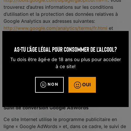
http://tools.google.com/dlpage/gaoptout?hl=fr
. Vous
trouverez d’autres informations sur les conditions
d’utilisation et la protection des données relatives à
Google Analytics aux adresses suivantes:
http://www.google.com/analytics/terms/fr.html
et
https://support.google.com/analytics/answer/6004245?
hl=fr
.
As-tu l'âge légal pour consommer de l'alcool?
L’utilisation du module complémentaire étant par
Tu dois être âgé·e de 18 ans ou plus pour accéder
exemple impossible pour les smartphones, vous
à ce site!
pouvez également empêcher l’enregistrement via
Google Analytics en cliquant sur le lien suivant. Un
cookie de désactivation permet d’empêcher
OUI
NON
l’enregistrement de vos données lors de la prochaine
visite de ce site Internet: désactiver Google Analytics.
Suivi de conversion Google AdWords
Ce site Internet utilise le programme publicitaire en
ligne « Google AdWords » et, dans ce cadre, le suivi de