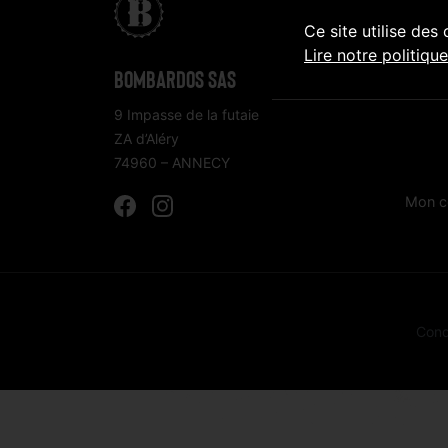
Ce site utilise des
Lire notre politiqu
CLICK
Bombardos SAS
9 Impasse de la futaie
Bières
ZA d’Aléry
Dans t
74960 – ANNECY
Paiem
Mon c
Cond