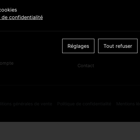
 cookies
Tu dois être âgé·e de 18 ans ou plus pour accéder à ce
e de confidentialité
site!
 & COLLECT
À PROPOS
 artisanales
OUI
NON
Actu & événements
on panier il y a
Réglages
Tout refuser
À propos
ent
Location de tireuse
ompte
Contact
itions générales de vente
Politique de confidentialité
Mentions lé