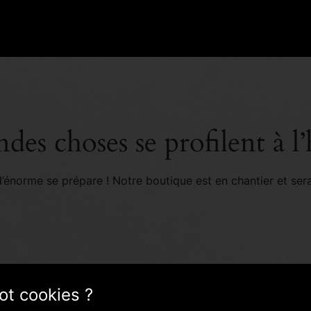
des choses se profilent à l
énorme se prépare ! Notre boutique est en chantier et sera
ot cookies ?
As-tu l'âge légal pour consommer de l'alcool?